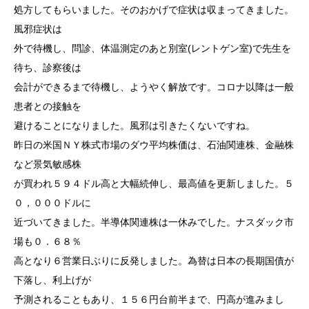
処方してもらいました。そのおかげで症状は収まってきました。
風邪症状は
外で待機し、問診、体温測定のあと別室(レントゲン室)で先生を
待ち、診察後は
会計ができるまで待機し、ようやく解放です。コロナ以降は一般
患者との接触を
避けることになりました。風邪は引きたくないですね。
昨日の米国ＮＹ株式市場のダウ平均株価は、石油関連株、金融株
など景気敏感株
が買われ５９４ドル高と大幅続伸し、最高値を更新しました。５
０，０００ドルに
近づいてきました。半導体関連株は一休みでした。ナスダック市
場も０．６８％
高となり６営業日ぶりに反発しました。為替は日本の長期国債が
下落し、利上げが
予測されることもあり、１５６円台前半まで、円高が進みまし