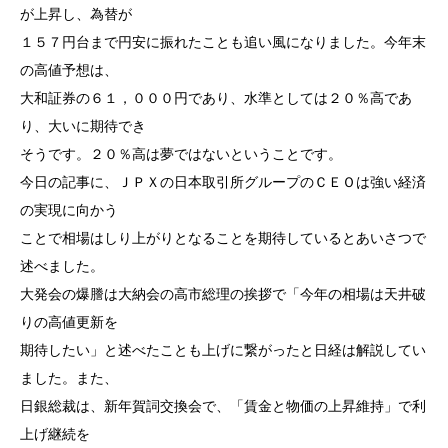
が上昇し、為替が
１５７円台まで円安に振れたことも追い風になりました。今年末
の高値予想は、
大和証券の６１，０００円であり、水準としては２０％高であ
り、大いに期待でき
そうです。２０％高は夢ではないということです。
今日の記事に、ＪＰＸの日本取引所グループのＣＥＯは強い経済
の実現に向かう
ことで相場はしり上がりとなることを期待しているとあいさつで
述べました。
大発会の爆謄は大納会の高市総理の挨拶で「今年の相場は天井破
りの高値更新を
期待したい」と述べたことも上げに繋がったと日経は解説してい
ました。また、
日銀総裁は、新年賀詞交換会で、「賃金と物価の上昇維持」で利
上げ継続を