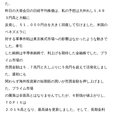
た。
昨日の大発会日の日経平均株価は、私の予想は大外れし１,４９
３円高と大幅に
反発し、５１，０００円台を大きく回復して引けました。米国の
ベネズエラに
対する軍事作戦は東京株式市場への影響はなかったような動きで
した。牽引
した銘柄は半導体銘柄で、利上げを期待した金融株でした。プラ
イム市場の
売買金額は５．７兆円と久しぶりに５兆円を超えて活発化しまし
た。週初にも
関わらず海外投資家の短期筋の買いが売買金額を押し上げまし
た。プライム市場
の騰落は全面高とはなりませんでしたが、６割強が値上がりし、
ＴＯＰＩＸは
２.０１％高となり、最高値を更新しました。そして、長期金利