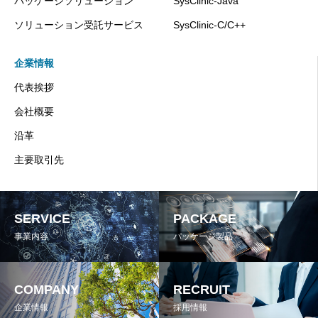
パッケージソリューション
SysClinic-Java
ソリューション受託サービス
SysClinic-C/C++
企業情報
代表挨拶
会社概要
沿革
主要取引先
SERVICE
PACKAGE
事業内容
パッケージ製品
COMPANY
RECRUIT
企業情報
採用情報