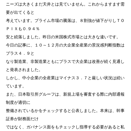
ニーズは大きくまだ天井とは見ていません。これからますます需
要が出てくると
考えています。プライム市場の騰落は、８割強が値下がりしＴＯ
ＰＩＸも０.９４％
安と続落しました。昨日の米国株式市場とは大きな違いです。
今日の記事に、１０～１２月の大企業全産業の景況感判断指数は
プラス４．９と
なり製造業、非製造業ともにプラスで大企業は改善が続く見通し
と発表されました。
しかし、中小企業の全産業はマイナス３．７と厳しい状況は続い
ています。
また、日本取引所グルーフは、新規上場を審査する際に内部通報
制度が適切に
整備されているかをチェックすると公表しました。本来は、幹事
証券が財務面だけ
ではなく、ガバナンス面をもチェックし指導する必要があると私