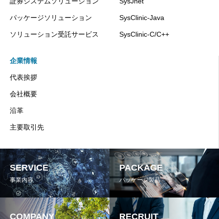
証券システムソリューション
SysJnet
パッケージソリューション
SysClinic-Java
ソリューション受託サービス
SysClinic-C/C++
企業情報
代表挨拶
会社概要
沿革
主要取引先
SERVICE
PACKAGE
事業内容
パッケージ製品
COMPANY
RECRUIT