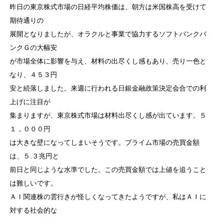
昨日の東京株式市場の日経平均株価は、朝方は米国株高を受けて
期待通りの
展開となりましたが、オラクルと事業で協力するソフトバンクバ
ンクＧの大幅安
が市場全体に影響を与え、材料の出尽くし感もあり、売り一色と
なり、４５３円
安と続落しました。来週に行われる日銀金融政策決定会合での利
上げに注目が
集まりますが、東京株式市場は材料出尽くし感が出ています。５
１，０００円
は大きな壁になってしまいそうです。プライム市場の売買金額
は、５.３兆円と
前日と同じような水準でした。この売買金額では上値を追うこと
は難しいです。
ＡＩ関連株の雲行きが怪しくなってきたようですが、私はＡＩに
対する社会的な