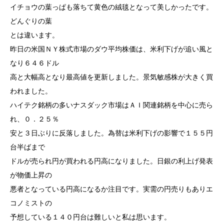
イチョウの葉っぱも落ちて黄色の絨毯となって美しかったです。
どんぐりの葉
とは違います。
昨日の米国ＮＹ株式市場のダウ平均株価は、米利下げが追い風と
なり６４６ドル
高と大幅高となり最高値を更新しました。景気敏感株が大きく買
われました。
ハイテク銘柄の多いナスダック市場はＡＩ関連銘柄を中心に売ら
れ、０．２５％
安と３日ぶりに反落しました。為替は米利下げの影響で１５５円
台半ばまで
ドルが売られ円が買われる円高になりました。日銀の利上げ発表
が物価上昇の
悪者となっている円高になるか注目です。実需の円売りもありエ
コノミストの
予想している１４０円台は難しいと私は思います。