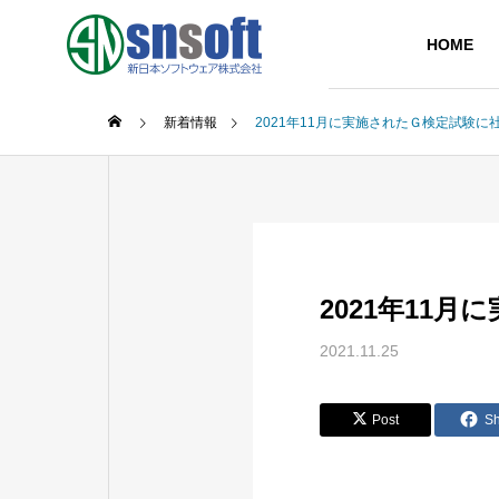
HOME
新着情報
2021年11月に実施されたＧ検定試験に
GREETIN
代表挨拶
SERVICE
COMPANY
2021年11
事業内容
企業情報
2021.11.25
PARTNER
主要取引先
Post
S
IT Soluti
システム開発