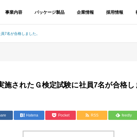
事業内容
パッケージ製品
企業情報
採用情報
社員7名が合格しました。
G
OUTLINE
会社概要
月に実施されたＧ検定試験に社員7名が合格
hare
Hatena
Pocket
RSS
feedly
on
Securities
Packag
証券システム
パッケージ