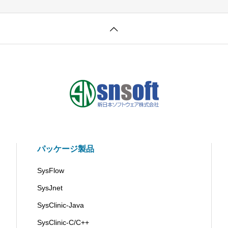
パッケージ製品
SysFlow
SysJnet
SysClinic-Java
SysClinic-C/C++