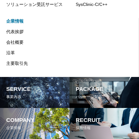
ソリューション受託サービス
SysClinic-C/C++
企業情報
代表挨拶
会社概要
沿革
主要取引先
SERVICE
PACKAGE
事業内容
パッケージ製品
COMPANY
RECRUIT
企業情報
採用情報