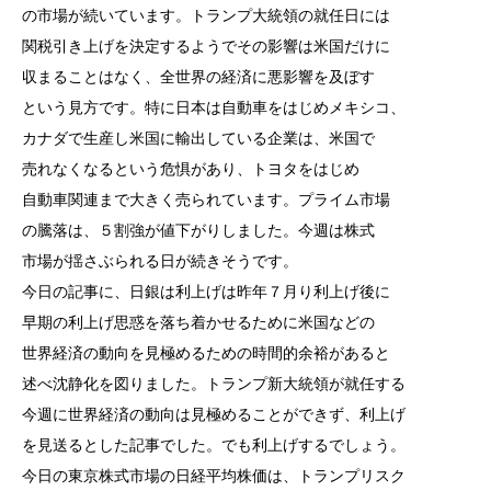
の市場が続いています。トランプ大統領の就任日には
関税引き上げを決定するようでその影響は米国だけに
収まることはなく、全世界の経済に悪影響を及ぼす
という見方です。特に日本は自動車をはじめメキシコ、
カナダで生産し米国に輸出している企業は、米国で
売れなくなるという危惧があり、トヨタをはじめ
自動車関連まで大きく売られています。プライム市場
の騰落は、５割強が値下がりしました。今週は株式
市場が揺さぶられる日が続きそうです。
今日の記事に、日銀は利上げは昨年７月り利上げ後に
早期の利上げ思惑を落ち着かせるために米国などの
世界経済の動向を見極めるための時間的余裕があると
述べ沈静化を図りました。トランプ新大統領が就任する
今週に世界経済の動向は見極めることができず、利上げ
を見送るとした記事でした。でも利上げするでしょう。
今日の東京株式市場の日経平均株価は、トランプリスク