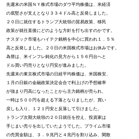
先週末の米国ＮＹ株式市場のダウ平均株価は、米経済
の底堅さが支えとなり３３４ドル高と反発しました。
２０日に就任するトランプ大統領の貿易政策、移民
政策が就任直後にどのような方針を打ち出すのかです。
ナスダック市場もハイテク銘柄を中心に買われ１．５％
高と反発しました。２０日の米国株式市場はお休みです。
為替は、米インフレ鈍化の見方から１５６円台へと
ドル買い円売りとなり円安が進みました。
先週末の東京株式市場の日経平均株価は、米国株安、
１月の日銀の金融政策決定会合で利上げの予想確率
が強まり円高になったことから主力銘柄が売られ、
一時は５００円を超える下落となりましたが、買い
戻しも入り、１２１円安と反落して引けました。
トランプ次期大統領の２０日就任を控え、投資家は
手じまい売りを出していたようでした。プライム市場
の売買金額は、３．９兆円と４兆円を割り込み、閑散