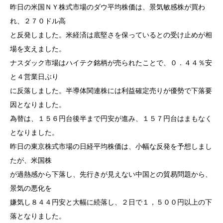
昨日の米国ＮＹ株式市場のダウ平均株価は、景気敏感株が買わ
れ、２７０ドル高
と反発しました。米経済は底堅さを保っているとの受け止めが相
場を支えました。
ナスダック市場はハイテク銘柄が売られたことで、０．４４％安
と４営業日ぶり
に反落しました。半導体関連株には利益確定売りが優勢で下落要
因となりました。
為替は、１５６円台後半まで円安が進み、１５７円台はまもなく
となりました。
昨日の東京株式市場の日経平均株価は、小幅な反発を予想しまし
たが、米国株
が過熱感から下落し、先行きが見えない中国との貿易問題から、
景気の悪化を
嫌気し８４４円安と大幅に続落し、２日で１，５００円以上の下
落となりました。