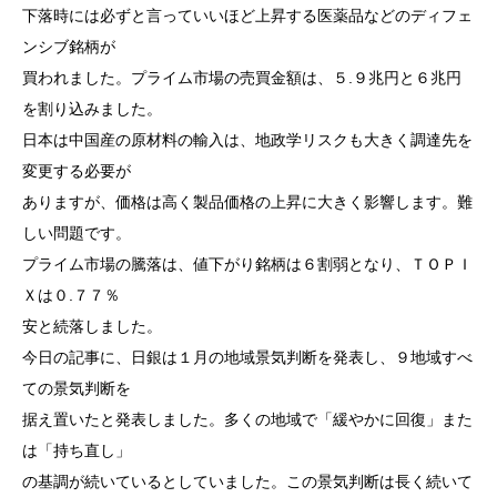
下落時には必ずと言っていいほど上昇する医薬品などのディフェ
ンシブ銘柄が
買われました。プライム市場の売買金額は、５.９兆円と６兆円
を割り込みました。
日本は中国産の原材料の輸入は、地政学リスクも大きく調達先を
変更する必要が
ありますが、価格は高く製品価格の上昇に大きく影響します。難
しい問題です。
プライム市場の騰落は、値下がり銘柄は６割弱となり、ＴＯＰＩ
Ｘは０.７７％
安と続落しました。
今日の記事に、日銀は１月の地域景気判断を発表し、９地域すべ
ての景気判断を
据え置いたと発表しました。多くの地域で「緩やかに回復」また
は「持ち直し」
の基調が続いているとしていました。この景気判断は長く続いて