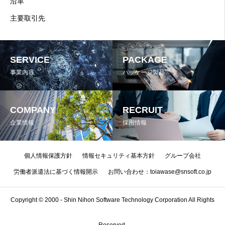
沿革
主要取引先
SERVICE
PACKAGE
事業内容
パッケージ製品
COMPANY
RECRUIT
企業情報
採用情報
個人情報保護方針
情報セキュリティ基本方針
グループ会社
労働者派遣法に基づく情報開示
お問い合わせ：toiawase@snsoft.co.jp
Copyright © 2000 - Shin Nihon Software Technology Corporation All Rights
Reserved.