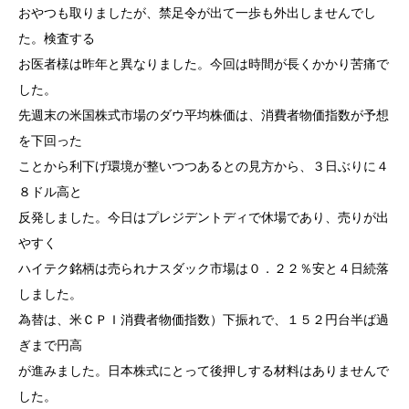
おやつも取りましたが、禁足令が出て一歩も外出しませんでし
た。検査する
お医者様は昨年と異なりました。今回は時間が長くかかり苦痛で
した。
先週末の米国株式市場のダウ平均株価は、消費者物価指数が予想
を下回った
ことから利下げ環境が整いつつあるとの見方から、３日ぶりに４
８ドル高と
反発しました。今日はプレジデントディで休場であり、売りが出
やすく
ハイテク銘柄は売られナスダック市場は０．２２％安と４日続落
しました。
為替は、米ＣＰＩ消費者物価指数）下振れで、１５２円台半ば過
ぎまで円高
が進みました。日本株式にとって後押しする材料はありませんで
した。