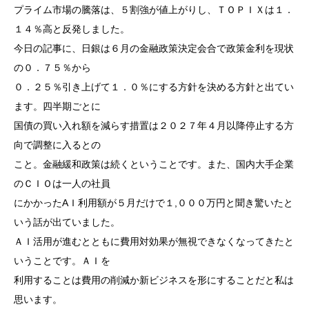
プライム市場の騰落は、５割強が値上がりし、ＴＯＰＩＸは１．
１４％高と反発しました。
今日の記事に、日銀は６月の金融政策決定会合で政策金利を現状
の０．７５％から
０．２５％引き上げて１．０％にする方針を決める方針と出てい
ます。四半期ごとに
国債の買い入れ額を減らす措置は２０２７年４月以降停止する方
向で調整に入るとの
こと。金融緩和政策は続くということです。また、国内大手企業
のＣＩＯは一人の社員
にかかったAＩ利用額が５月だけで１,０００万円と聞き驚いたと
いう話が出ていました。
ＡＩ活用が進むとともに費用対効果が無視できなくなってきたと
いうことです。ＡＩを
利用することは費用の削減か新ビジネスを形にすることだと私は
思います。