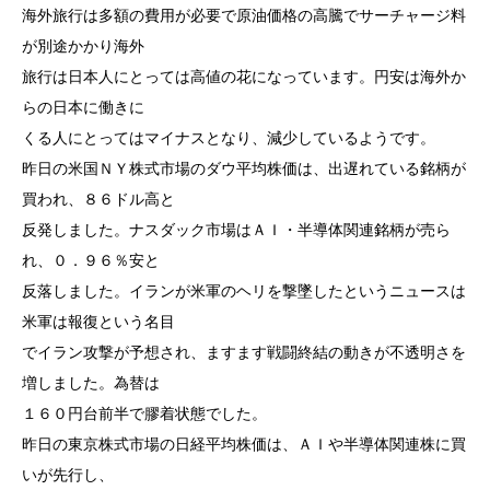
海外旅行は多額の費用が必要で原油価格の高騰でサーチャージ料
が別途かかり海外
旅行は日本人にとっては高値の花になっています。円安は海外か
らの日本に働きに
くる人にとってはマイナスとなり、減少しているようです。
昨日の米国ＮＹ株式市場のダウ平均株価は、出遅れている銘柄が
買われ、８６ドル高と
反発しました。ナスダック市場はＡＩ・半導体関連銘柄が売ら
れ、０．９６％安と
反落しました。イランが米軍のヘリを撃墜したというニュースは
米軍は報復という名目
でイラン攻撃が予想され、ますます戦闘終結の動きが不透明さを
増しました。為替は
１６０円台前半で膠着状態でした。
昨日の東京株式市場の日経平均株価は、ＡＩや半導体関連株に買
いが先行し、