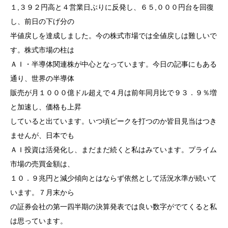
１,３９２円高と４営業日ぶりに反発し、６５,０００円台を回復
し、前日の下げ分の
半値戻しを達成しました。今の株式市場では全値戻しは難しいで
す。株式市場の柱は
ＡＩ・半導体関連株が中心となっています。今日の記事にもある
通り、世界の半導体
販売が月１０００億ドル超えで４月は前年同月比で９３．９％増
と加速し、価格も上昇
していると出ています。いつ頃ピークを打つのか皆目見当はつき
ませんが、日本でも
ＡＩ投資は活発化し、まだまだ続くと私はみています。プライム
市場の売買金額は、
１０．９兆円と減少傾向とはならず依然として活況水準が続いて
います。７月末から
の証券会社の第一四半期の決算発表では良い数字がでてくると私
は思っています。