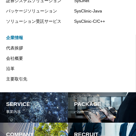
証券システムソリューション
SysJnet
パッケージソリューション
SysClinic-Java
ソリューション受託サービス
SysClinic-C/C++
企業情報
代表挨拶
会社概要
沿革
主要取引先
SERVICE
PACKAGE
事業内容
パッケージ製品
COMPANY
RECRUIT