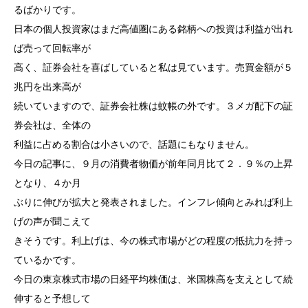
るばかりです。
日本の個人投資家はまだ高値圏にある銘柄への投資は利益が出れ
ば売って回転率が
高く、証券会社を喜ばしていると私は見ています。売買金額が５
兆円を出来高が
続いていますので、証券会社株は蚊帳の外です。３メガ配下の証
券会社は、全体の
利益に占める割合は小さいので、話題にもなりません。
今日の記事に、９月の消費者物価が前年同月比て２．９％の上昇
となり、４か月
ぶりに伸びが拡大と発表されました。インフレ傾向とみれば利上
げの声が聞こえて
きそうです。利上げは、今の株式市場がどの程度の抵抗力を持っ
ているかです。
今日の東京株式市場の日経平均株価は、米国株高を支えとして続
伸すると予想して