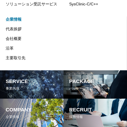
ソリューション受託サービス
SysClinic-C/C++
企業情報
代表挨拶
会社概要
沿革
主要取引先
SERVICE
PACKAGE
事業内容
パッケージ製品
COMPANY
RECRUIT
企業情報
採用情報