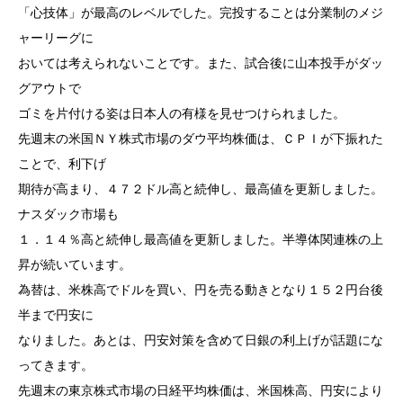
「心技体」が最高のレベルでした。完投することは分業制のメジ
ャーリーグに
おいては考えられないことです。また、試合後に山本投手がダッ
グアウトで
ゴミを片付ける姿は日本人の有様を見せつけられました。
先週末の米国ＮＹ株式市場のダウ平均株価は、ＣＰＩが下振れた
ことで、利下げ
期待が高まり、４７２ドル高と続伸し、最高値を更新しました。
ナスダック市場も
１．１４％高と続伸し最高値を更新しました。半導体関連株の上
昇が続いています。
為替は、米株高でドルを買い、円を売る動きとなり１５２円台後
半まで円安に
なりました。あとは、円安対策を含めて日銀の利上げが話題にな
ってきます。
先週末の東京株式市場の日経平均株価は、米国株高、円安により