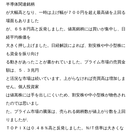
半導体関連銘柄
が大幅高となり、一時は上げ幅が７００円を超え最高値を上回る
場面もありました
が、６５８円高と反発しました。値嵩銘柄には買いが集中し、日
経平均株価を
大きく押し上げました。日経解説によれば、割安株や中小型株に
も資金を振り向け
る動きがあったことが書かれていました。プライム市場の売買金
額は、５．３兆円
と活況な市場は続いています。上がらなければ売買高は増加しま
せん。個人投資家
は値嵩株には手を出しにくいため、割安株や中小型株が物色され
たのでは思いまし
た。プライム市場の騰落は、売られる銘柄数が値上がり数を上回
りましたが、
ＴＯＰＩＸは０.４８％高と反発しました。Ｎ/Ｔ倍率は大きくな