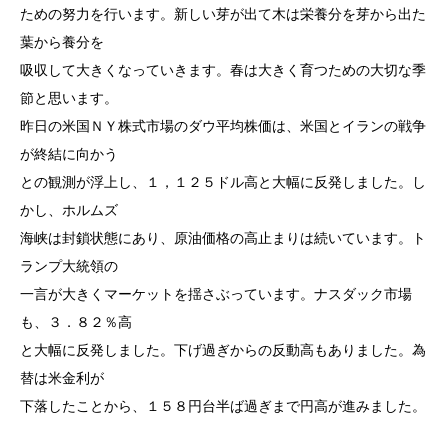
ための努力を行います。新しい芽が出て木は栄養分を芽から出た
葉から養分を
吸収して大きくなっていきます。春は大きく育つための大切な季
節と思います。
昨日の米国ＮＹ株式市場のダウ平均株価は、米国とイランの戦争
が終結に向かう
との観測が浮上し、１，１２５ドル高と大幅に反発しました。し
かし、ホルムズ
海峡は封鎖状態にあり、原油価格の高止まりは続いています。ト
ランプ大統領の
一言が大きくマーケットを揺さぶっています。ナスダック市場
も、３．８２％高
と大幅に反発しました。下げ過ぎからの反動高もありました。為
替は米金利が
下落したことから、１５８円台半ば過ぎまで円高が進みました。