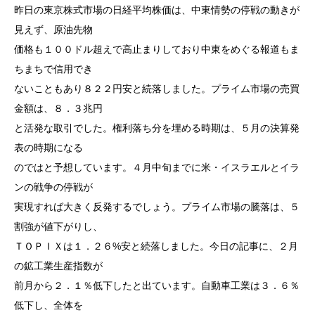
昨日の東京株式市場の日経平均株価は、中東情勢の停戦の動きが
見えず、原油先物
価格も１００ドル超えで高止まりしており中東をめぐる報道もま
ちまちで信用でき
ないこともあり８２２円安と続落しました。プライム市場の売買
金額は、８．３兆円
と活発な取引でした。権利落ち分を埋める時期は、５月の決算発
表の時期になる
のではと予想しています。４月中旬までに米・イスラエルとイラ
ンの戦争の停戦が
実現すれば大きく反発するでしょう。プライム市場の騰落は、５
割強が値下がりし、
ＴＯＰＩＸは１．２６%安と続落しました。今日の記事に、２月
の鉱工業生産指数が
前月から２．１％低下したと出ています。自動車工業は３．６％
低下し、全体を