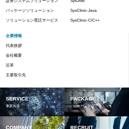
証券システムソリューション
SysJnet
パッケージソリューション
SysClinic-Java
ソリューション受託サービス
SysClinic-C/C++
企業情報
代表挨拶
会社概要
沿革
主要取引先
SERVICE
PACKAGE
事業内容
パッケージ製品
COMPANY
RECRUIT