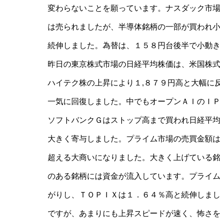
変わらないことを願っています。ナスダック市
は売られましたが、半導体銘柄の一部が買われ
続伸しました。為替は、１５８円台後半で小動
昨日の東京株式市場の日経平均株価は、米国株
ハイテク株の上昇により１,８７９円高と大幅に
一気に回復しました。中でもオープンＡＩのＩ
ソフトバンクＧはストップ高まで買われ日経平
大きく寄与しました。プライム市場の売買金額は
超える大商いになりました。大きく上げている
のある銘柄には資金が流入しています。プライ
がりし、ＴＯＰＩＸは１．６４％高と続伸しま
ですが、あまりにも上昇スピードが速く、怖さ