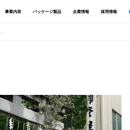
事業内容
パッケージ製品
企業情報
採用情報
ら
G
OUTLINE
会社概要
on
Securities
Packag
証券システム
パッケージ