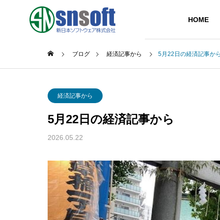
HOME
ブログ
経済記事から
5月22日の経済記事か
GREETIN
経済記事から
代表挨拶
5月22日の経済記事から
SERVICE
COMPANY
2026.05.22
事業内容
企業情報
PARTNER
主要取引先
IT Soluti
システム開発