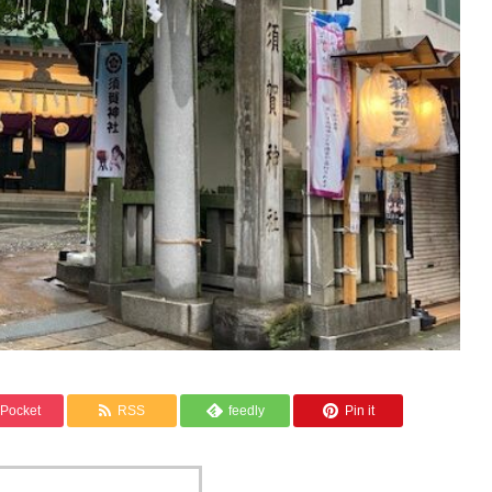
Pocket
RSS
feedly
Pin it