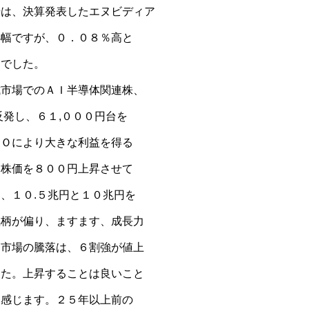
場は、決算発表したエヌビディア
小幅ですが、０．０８％高と
きでした。
式市場でのＡＩ半導体関連株、
反発し、６１,０００円台を
ＰＯにより大きな利益を得る
均株価を８００円上昇させて
、１０.５兆円と１０兆円を
銘柄が偏り、ますます、成長力
ム市場の騰落は、６割強が値上
した。上昇することは良いこと
を感じます。２５年以上前の