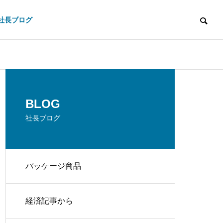
社長ブログ
HISTORY
BLOG
沿革
社長ブログ
パッケージ商品
e
Documents
経済記事から
データ作成