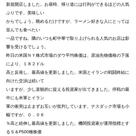
新規開店しました。お昼時、帰り道には行列ができるほどの人気
ぶりです。美味しい
からでしょう。眺めるだけですが、ラーメン好きな人にとっては
並んでも食べたい
一品ですね。隣のいつも町中華で取り上げられる人気のお店は影
響を受けるでしょう。
昨日の米国ＮＹ株式市場のダウ平均株価は、原油先物価格の下落
により、１８２ドル
高と反発し、最高値を更新しました。米国とイランの戦闘終結に
向けた交渉は続いて
いますが、少し楽観的に捉える投資家が出てきました。停戦の最
中にも米軍とイラン
軍の衝突は止まずお互いが批判しています。ナスダック市場も小
幅ですが、０．０６
％高と続伸し最高値を更新しました。機関投資家が運用指標とす
るＳ＆P500種株価