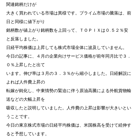
関連銘柄だけが
大きく買われている市場は異様です。プライム市場の騰落は、前
日と同様に値下がり
銘柄数が値上がり銘柄数を上回って、ＴＯＰＩＸは０.５２％安
と反落しました。
日経平均株価は上昇しても株式市場全体に波及していません。
今日の記事に、４月の企業向けサービス価格が前年同月比で３．
０％上昇したと出て
います。伸び率は３月の３．３％から縮小しました。日経解説に
よれば人件費上昇の
転嫁が鈍化し、中東情勢の緊迫に伴う原油高騰による外航貨物輸
送などの大幅上昇を
吸収したと説明していました。人件費の上昇は影響が大きいとい
うことです。
今日の東京株式市場の日経平均株価は、米国株高を受けて続伸す
ると予想しています。