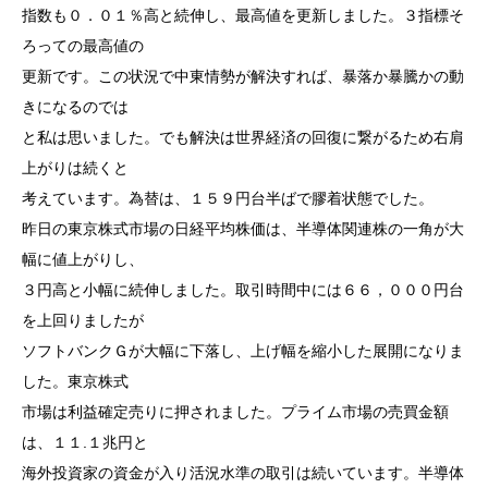
指数も０．０１％高と続伸し、最高値を更新しました。３指標そ
ろっての最高値の
更新です。この状況で中東情勢が解決すれば、暴落か暴騰かの動
きになるのでは
と私は思いました。でも解決は世界経済の回復に繋がるため右肩
上がりは続くと
考えています。為替は、１５９円台半ばで膠着状態でした。
昨日の東京株式市場の日経平均株価は、半導体関連株の一角が大
幅に値上がりし、
３円高と小幅に続伸しました。取引時間中には６６，０００円台
を上回りましたが
ソフトバンクＧが大幅に下落し、上げ幅を縮小した展開になりま
した。東京株式
市場は利益確定売りに押されました。プライム市場の売買金額
は、１１.１兆円と
海外投資家の資金が入り活況水準の取引は続いています。半導体