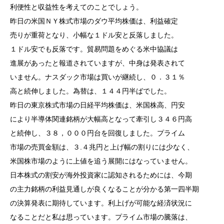
利便性と収益性を考えてのことでしょう。
昨日の米国ＮＹ株式市場のダウ平均株価は、利益確定
売りが重荷となり、小幅な１ドル安と反落しました。
１ドル安でも反落です。貿易問題をめぐる米中協議は
進展があったと報道されていますが、中身は発表されて
いません。ナスダック市場は買いが継続し、０．３１％
高と続伸しました。為替は、１４４円半ばでした。
昨日の東京株式市場の日経平均株価は、米国株高、円安
により半導体関連銘柄が大幅高となって牽引し３４６円高
と続伸し、３８，０００円台を回復しました。プライム
市場の売買金額は、３.４兆円と上げ幅の割りには少なく、
米国株市場のように上値を追う展開にはなっていません。
日本株式の割安が海外投資家に認知されるためには、今期
の主力銘柄の利益見通しが良くなることが分かる第一四半期
の決算発表に期待しています。利上げが可能な経済状況に
なることだと私は思っています。プライム市場の騰落は、