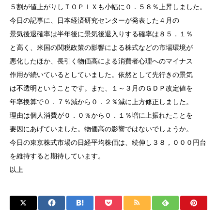
５割が値上がりしＴＯＰＩＸも小幅に０．５８％上昇しました。
今日の記事に、日本経済研究センターが発表した４月の
景気後退確率は半年後に景気後退入りする確率は８５．１％
と高く、米国の関税政策の影響による株式などの市場環境が
悪化したほか、長引く物価高による消費者心理へのマイナス
作用が続いているとしていました。依然として先行きの景気
は不透明ということです。また、１～３月のＧＤＰ改定値を
年率換算で０．７％減から０．２％減に上方修正しました。
理由は個人消費が０．０％から０．１％増に上振れたことを
要因にあげていました。物価高の影響ではないでしょうか。
今日の東京株式市場の日経平均株価は、続伸し３８，０００円台
を維持すると期待しています。
以上