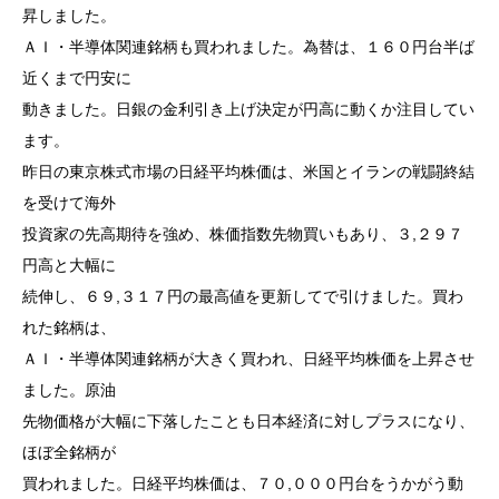
昇しました。
ＡＩ・半導体関連銘柄も買われました。為替は、１６０円台半ば
近くまで円安に
動きました。日銀の金利引き上げ決定が円高に動くか注目してい
ます。
昨日の東京株式市場の日経平均株価は、米国とイランの戦闘終結
を受けて海外
投資家の先高期待を強め、株価指数先物買いもあり、３,２９７
円高と大幅に
続伸し、６９,３１７円の最高値を更新してで引けました。買わ
れた銘柄は、
ＡＩ・半導体関連銘柄が大きく買われ、日経平均株価を上昇させ
ました。原油
先物価格が大幅に下落したことも日本経済に対しプラスになり、
ほぼ全銘柄が
買われました。日経平均株価は、７０,０００円台をうかがう動