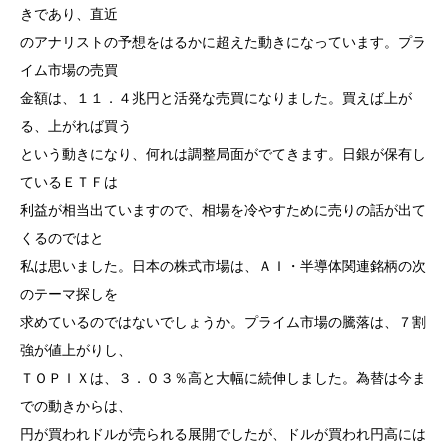
きであり、直近
のアナリストの予想をはるかに超えた動きになっています。プラ
イム市場の売買
金額は、１１．４兆円と活発な売買になりました。買えば上が
る、上がれば買う
という動きになり、何れは調整局面がでてきます。日銀が保有し
ているＥＴＦは
利益が相当出ていますので、相場を冷やすために売りの話が出て
くるのではと
私は思いました。日本の株式市場は、ＡＩ・半導体関連銘柄の次
のテーマ探しを
求めているのではないでしょうか。プライム市場の騰落は、７割
強が値上がりし、
ＴＯＰＩＸは、３．０３％高と大幅に続伸しました。為替は今ま
での動きからは、
円が買われドルが売られる展開でしたが、ドルが買われ円高には