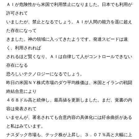
ＡＩが危険性から米国で利用禁止になりました。日本でも利用が
許可されて
いましたが、禁止となるでしょう。ＡＩが人間の能力を遥に超え
た存在になって
きました。神の領域に入ってきたようです。発達スピードは速
く、利用されれば
されるほど賢くなり、ＡＩは自律して人がコントロールできない
存在になる
恐ろしいテクノロジーになるでしょう。
昨日の米国ＮＹ株式市場のダウ平均株価は、米国とイランの戦闘
終結合意により
４６８ドル高と続伸し、最高値を更新しました。まだ、覚書の内
容は発表されて
いませんが、署名されても合意内容の具体化には紆余曲折がある
と私はみています。
ナスダック市場も、テック株が上昇し、３．０７％高と大幅に上