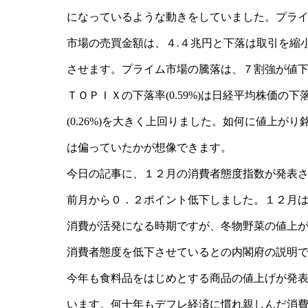
になっているような動きをしていました。プラ
市場の売買金額は、４.４兆円と下落は取引を縮
させます。プライム市場の騰落は、７割強が値
ＴＯＰＩＸの下落率(0.59%)は日経平均株価の下
(0.26%)を大きく上回りました。如何に値上がり
は偏っていたかが想像できます。
今日の記事に、１２月の消費者態度指数が発表
前月から０．２ポイント低下しました。１２月
消費が活発になる時期ですが、冬物野菜の値上
消費者態度を低下させているとの内閣府の説明
今年も食料品をはじめとする商品の値上げが発
います。何十年もデフレ経済に慣れ親しんだ消