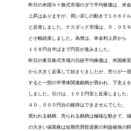
昨日の米国ＮＹ株式市場のダウ平均株価は、米
上昇はありますが、買い戻しの動きで１０６ド
と反発しました。ナスダック市場は、０．０５
と小幅続落しました。為替は、米金利上昇から
１５８円台半ばまで円安が進みました。
昨日の東京株式市場の日経平均株価は、米国株
から大きく反落して始まりましたが、売りが一
すると一部の半導体関連銘柄が買われ、下支え
しました。引けは、１０２円安と反落しました
４０，０００円台の維持はできませんでした。
買われる銘柄、売られる銘柄は極端な動きで、
の大きい値嵩株は短期売買投資家の利益確保の