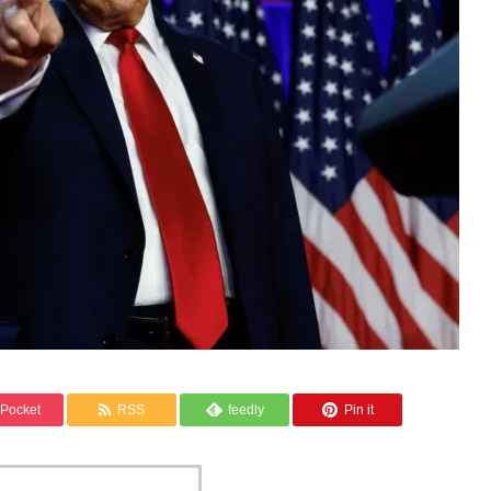
Pocket
RSS
feedly
Pin it