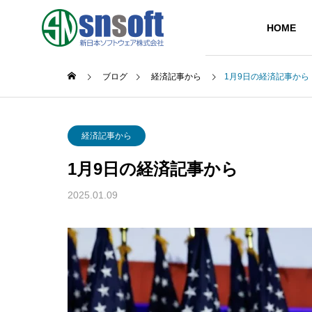
HOME
ブログ
経済記事から
1月9日の経済記事から
GREETIN
経済記事から
代表挨拶
1月9日の経済記事から
SERVICE
COMPANY
2025.01.09
事業内容
企業情報
PARTNER
主要取引先
IT Soluti
システム開発