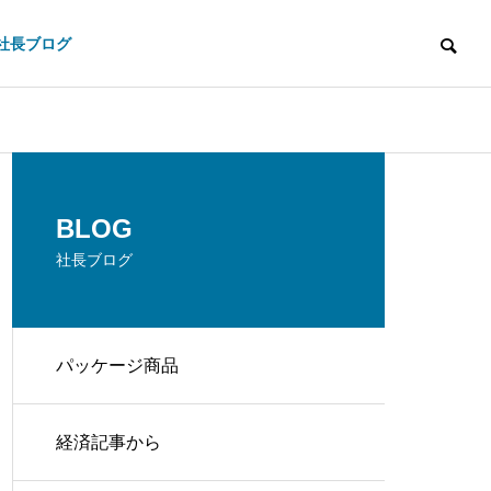
社長ブログ
HISTORY
BLOG
沿革
社長ブログ
パッケージ商品
e
Documents
経済記事から
データ作成