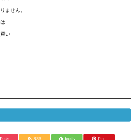
ありません。
料は
の買い
Pocket
RSS
feedly
Pin it