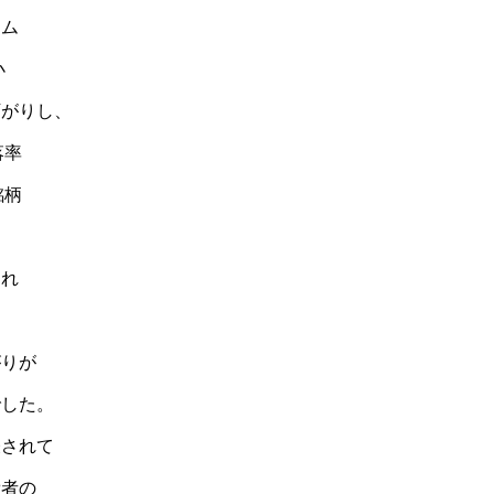
イム
小
下がりし、
落率
銘柄
され
は
がりが
でした。
表されて
費者の